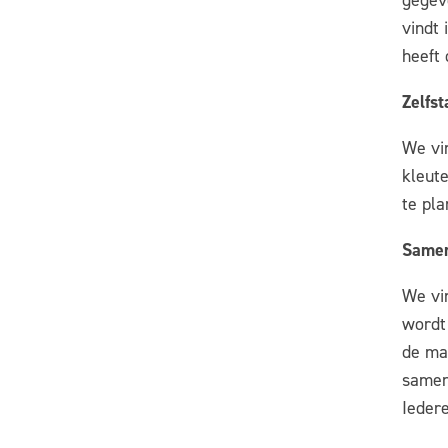
gegeve
vindt 
heeft 
Zelfs
We vin
kleut
te pl
Samen
We vi
wordt
de ma
samen
Ieder