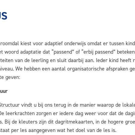
JS
roomdal kiest voor adaptief onderwijs omdat er tussen kinde
t woord adaptatie dat “passend” of “erbij passend” betekent
teiten van de leerling en sluit daarbij aan. Ieder kind heeft 
niveau. We hebben een aantal organisatorische afspraken g
te geven:
tuur
Structuur vindt u bij ons terug in de manier waarop de lokalen
De leerkrachten zorgen er iedere dag weer voor dat de dagi
is. Bij de kleuters zijn dit dagritmekaarten, in de hogere g
staat per les aangegeven wat het doel van de les is.