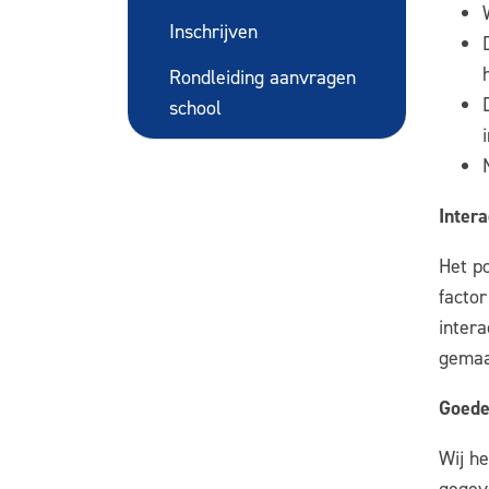
Inschrijven
Rondleiding aanvragen
school
Intera
Het po
facto
inter
gemaa
Goede
Wij h