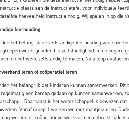
n. Er zijn kinderen die deze instructie niet nodig hebben. 
instructie plaats aan de instructietafel voor individuele leerl
dezelfde hoeveelheid instructie nodig. Wij spelen in op die ve
tandige leerhouding
den het belangrijk de zelfstandige leerhouding van onze le
ergroepen wordt geoefend in zelfstandigheid. In de hogere 
annen en het werk zelfstandig te maken. Na afloop evaluere
werkend leren of coöperatief leren
nden het belangrijk dat kinderen kunnen samenwerken. Dit 
 regelmatig een beroep gedaan op kunnen samenwerken, zowe
atschappij. Daarnaast is het wetenschappelijk bewezen dat 
werken. Vanaf groep 1 werken we met maatjes-leren. Ouder
e dag worden er coöperatieve werkvormen gebruikt tijdens 