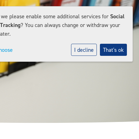
d we please enable some additional services for
Social
Tracking
? You can always change or withdraw your
ater.
hoose
I decline
That's ok