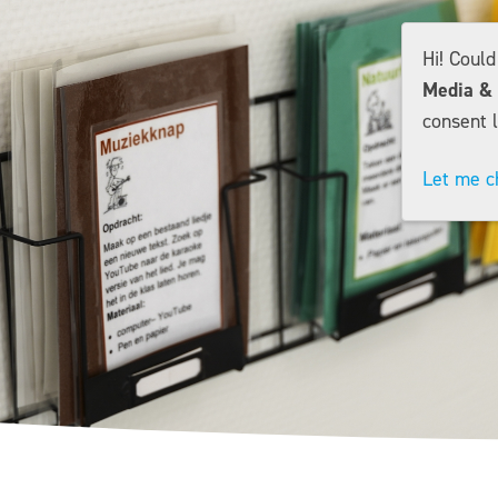
Hi! Coul
Media & 
consent l
Let me c